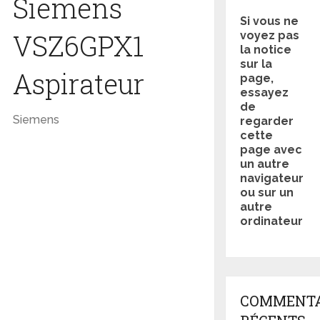
Siemens
Si vous ne
VSZ6GPX1
voyez pas
la notice
sur la
Aspirateur
page,
essayez
de
Siemens
regarder
cette
page avec
un autre
navigateur
ou sur un
autre
ordinateur
COMMENTA