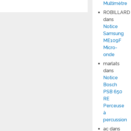
Multimètre
ROBILLARD
dans
Notice
Samsung
ME109F
Micro-
onde
marlats
dans
Notice
Bosch
PSB 650
RE
Perceuse
à
percussion
ac
dans