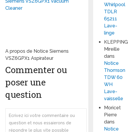
Siemens VSZ6GPX1 Vacuum
Whirlpool
Cleaner
TDLR
65211
Lave-
linge
KLEPPING
Mireille
A propos de Notice Siemens
dans
VSZ6GPX1 Aspirateur
Notice
Commenter ou
Thomson
TDW 60
poser une
WH
question
Lave-
vaisselle
Moricet
Pierre
dans
Notice