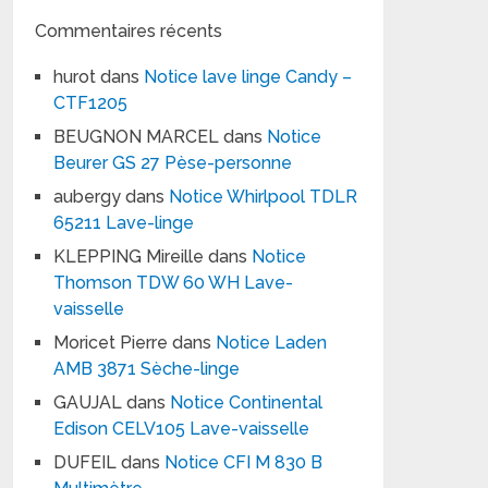
Commentaires récents
hurot
dans
Notice lave linge Candy –
CTF1205
BEUGNON MARCEL
dans
Notice
Beurer GS 27 Pèse-personne
aubergy
dans
Notice Whirlpool TDLR
65211 Lave-linge
KLEPPING Mireille
dans
Notice
Thomson TDW 60 WH Lave-
vaisselle
Moricet Pierre
dans
Notice Laden
AMB 3871 Sèche-linge
GAUJAL
dans
Notice Continental
Edison CELV105 Lave-vaisselle
DUFEIL
dans
Notice CFI M 830 B