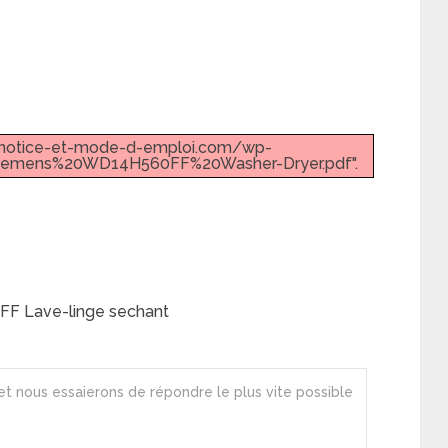
w.notice-et-mode-d-emploi.com/wp-
Siemens%20WD14H560FF%20Washer-Dryer.pdf".
F Lave-linge sechant