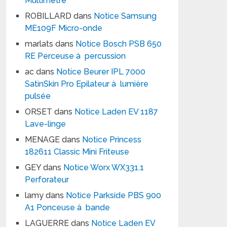
Multimètre
ROBILLARD
dans
Notice Samsung
ME109F Micro-onde
marlats
dans
Notice Bosch PSB 650
RE Perceuse à percussion
ac
dans
Notice Beurer IPL 7000
SatinSkin Pro Epilateur à lumière
pulsée
ORSET
dans
Notice Laden EV 1187
Lave-linge
MENAGE
dans
Notice Princess
182611 Classic Mini Friteuse
GEY
dans
Notice Worx WX331.1
Perforateur
lamy
dans
Notice Parkside PBS 900
A1 Ponceuse à bande
LAGUERRE
dans
Notice Laden EV