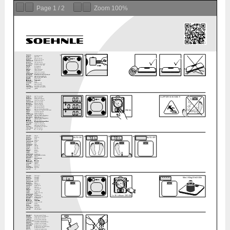
Page
1
/
2
Zoom
100%