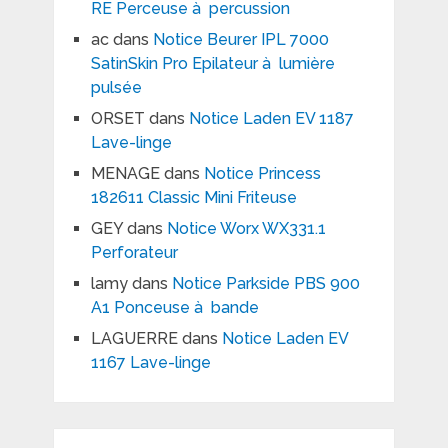
RE Perceuse à percussion
ac
dans
Notice Beurer IPL 7000
SatinSkin Pro Epilateur à lumière
pulsée
ORSET
dans
Notice Laden EV 1187
Lave-linge
MENAGE
dans
Notice Princess
182611 Classic Mini Friteuse
GEY
dans
Notice Worx WX331.1
Perforateur
lamy
dans
Notice Parkside PBS 900
A1 Ponceuse à bande
LAGUERRE
dans
Notice Laden EV
1167 Lave-linge