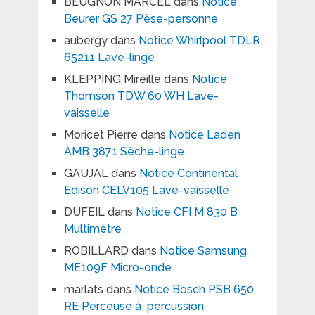
BEUGNON MARCEL
dans
Notice
Beurer GS 27 Pèse-personne
aubergy
dans
Notice Whirlpool TDLR
65211 Lave-linge
KLEPPING Mireille
dans
Notice
Thomson TDW 60 WH Lave-
vaisselle
Moricet Pierre
dans
Notice Laden
AMB 3871 Sèche-linge
GAUJAL
dans
Notice Continental
Edison CELV105 Lave-vaisselle
DUFEIL
dans
Notice CFI M 830 B
Multimètre
ROBILLARD
dans
Notice Samsung
ME109F Micro-onde
marlats
dans
Notice Bosch PSB 650
RE Perceuse à percussion