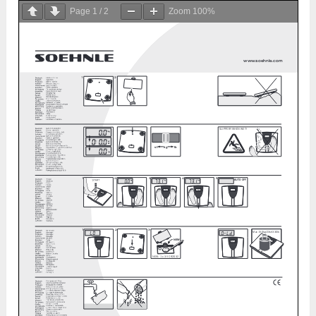
Page
1
/
2
Zoom
100%