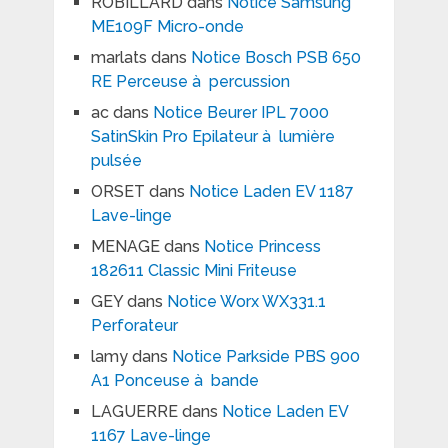
ROBILLARD
dans
Notice Samsung
ME109F Micro-onde
marlats
dans
Notice Bosch PSB 650
RE Perceuse à percussion
ac
dans
Notice Beurer IPL 7000
SatinSkin Pro Epilateur à lumière
pulsée
ORSET
dans
Notice Laden EV 1187
Lave-linge
MENAGE
dans
Notice Princess
182611 Classic Mini Friteuse
GEY
dans
Notice Worx WX331.1
Perforateur
lamy
dans
Notice Parkside PBS 900
A1 Ponceuse à bande
LAGUERRE
dans
Notice Laden EV
1167 Lave-linge