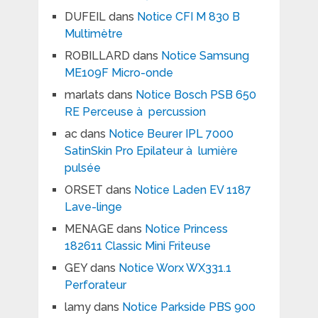
DUFEIL
dans
Notice CFI M 830 B
Multimètre
ROBILLARD
dans
Notice Samsung
ME109F Micro-onde
marlats
dans
Notice Bosch PSB 650
RE Perceuse à percussion
ac
dans
Notice Beurer IPL 7000
SatinSkin Pro Epilateur à lumière
pulsée
ORSET
dans
Notice Laden EV 1187
Lave-linge
MENAGE
dans
Notice Princess
182611 Classic Mini Friteuse
GEY
dans
Notice Worx WX331.1
Perforateur
lamy
dans
Notice Parkside PBS 900