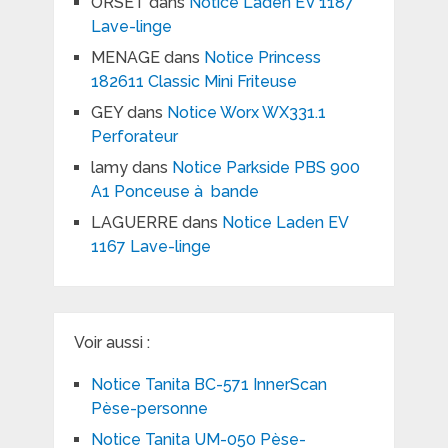
ORSET
dans
Notice Laden EV 1187
Lave-linge
MENAGE
dans
Notice Princess
182611 Classic Mini Friteuse
GEY
dans
Notice Worx WX331.1
Perforateur
lamy
dans
Notice Parkside PBS 900
A1 Ponceuse à bande
LAGUERRE
dans
Notice Laden EV
1167 Lave-linge
Voir aussi :
Notice Tanita BC-571 InnerScan
Pèse-personne
Notice Tanita UM-050 Pèse-