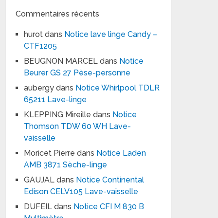
Commentaires récents
hurot
dans
Notice lave linge Candy –
CTF1205
BEUGNON MARCEL
dans
Notice
Beurer GS 27 Pèse-personne
aubergy
dans
Notice Whirlpool TDLR
65211 Lave-linge
KLEPPING Mireille
dans
Notice
Thomson TDW 60 WH Lave-
vaisselle
Moricet Pierre
dans
Notice Laden
AMB 3871 Sèche-linge
GAUJAL
dans
Notice Continental
Edison CELV105 Lave-vaisselle
DUFEIL
dans
Notice CFI M 830 B