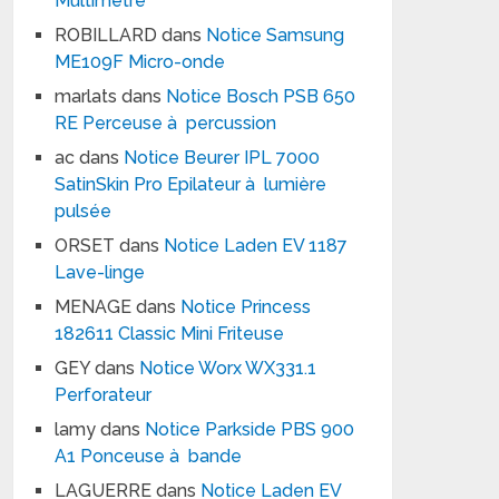
Multimètre
ROBILLARD
dans
Notice Samsung
ME109F Micro-onde
marlats
dans
Notice Bosch PSB 650
RE Perceuse à percussion
ac
dans
Notice Beurer IPL 7000
SatinSkin Pro Epilateur à lumière
pulsée
ORSET
dans
Notice Laden EV 1187
Lave-linge
MENAGE
dans
Notice Princess
182611 Classic Mini Friteuse
GEY
dans
Notice Worx WX331.1
Perforateur
lamy
dans
Notice Parkside PBS 900
A1 Ponceuse à bande
LAGUERRE
dans
Notice Laden EV