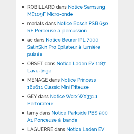
ROBILLARD
dans
Notice Samsung
ME109F Micro-onde
marlats
dans
Notice Bosch PSB 650
RE Perceuse à percussion
ac
dans
Notice Beurer IPL 7000
SatinSkin Pro Epilateur à lumière
pulsée
ORSET
dans
Notice Laden EV 1187
Lave-linge
MENAGE
dans
Notice Princess
182611 Classic Mini Friteuse
GEY
dans
Notice Worx WX331.1
Perforateur
lamy
dans
Notice Parkside PBS 900
A1 Ponceuse à bande
LAGUERRE
dans
Notice Laden EV