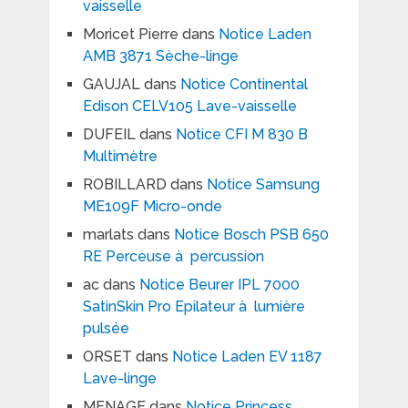
vaisselle
Moricet Pierre
dans
Notice Laden
AMB 3871 Sèche-linge
GAUJAL
dans
Notice Continental
Edison CELV105 Lave-vaisselle
DUFEIL
dans
Notice CFI M 830 B
Multimètre
ROBILLARD
dans
Notice Samsung
ME109F Micro-onde
marlats
dans
Notice Bosch PSB 650
RE Perceuse à percussion
ac
dans
Notice Beurer IPL 7000
SatinSkin Pro Epilateur à lumière
pulsée
ORSET
dans
Notice Laden EV 1187
Lave-linge
MENAGE
dans
Notice Princess