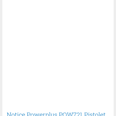
Notice Powerplus POW721 Pistolet