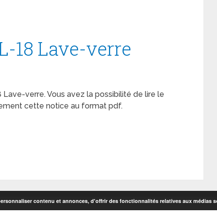
L-18 Lave-verre
 Lave-verre. Vous avez la possibilité de lire le
ement cette notice au format pdf.
rsonnaliser contenu et annonces, d'offrir des fonctionnalités relatives aux médias so