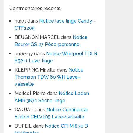
Commentaires récents
hurot
dans
Notice lave linge Candy –
CTF1205
BEUGNON MARCEL
dans
Notice
Beurer GS 27 Pèse-personne
aubergy
dans
Notice Whirlpool TDLR
65211 Lave-linge
KLEPPING Mireille
dans
Notice
Thomson TDW 60 WH Lave-
vaisselle
Moricet Pierre
dans
Notice Laden
AMB 3871 Sèche-linge
GAUJAL
dans
Notice Continental
Edison CELV105 Lave-vaisselle
DUFEIL
dans
Notice CFI M 830 B