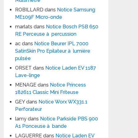
Multimètre
ROBILLARD
dans
Notice Samsung
ME109F Micro-onde
marlats
dans
Notice Bosch PSB 650
RE Perceuse à percussion
ac
dans
Notice Beurer IPL 7000
SatinSkin Pro Epilateur à lumière
pulsée
ORSET
dans
Notice Laden EV 1187
Lave-linge
MENAGE
dans
Notice Princess
182611 Classic Mini Friteuse
GEY
dans
Notice Worx WX331.1
Perforateur
lamy
dans
Notice Parkside PBS 900
A1 Ponceuse à bande
LAGUERRE
dans
Notice Laden EV