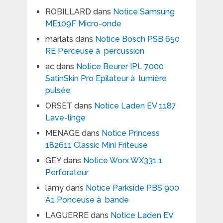
ROBILLARD
dans
Notice Samsung
ME109F Micro-onde
marlats
dans
Notice Bosch PSB 650
RE Perceuse à percussion
ac
dans
Notice Beurer IPL 7000
SatinSkin Pro Epilateur à lumière
pulsée
ORSET
dans
Notice Laden EV 1187
Lave-linge
MENAGE
dans
Notice Princess
182611 Classic Mini Friteuse
GEY
dans
Notice Worx WX331.1
Perforateur
lamy
dans
Notice Parkside PBS 900
A1 Ponceuse à bande
LAGUERRE
dans
Notice Laden EV