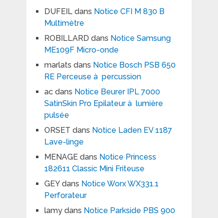
DUFEIL
dans
Notice CFI M 830 B
Multimètre
ROBILLARD
dans
Notice Samsung
ME109F Micro-onde
marlats
dans
Notice Bosch PSB 650
RE Perceuse à percussion
ac
dans
Notice Beurer IPL 7000
SatinSkin Pro Epilateur à lumière
pulsée
ORSET
dans
Notice Laden EV 1187
Lave-linge
MENAGE
dans
Notice Princess
182611 Classic Mini Friteuse
GEY
dans
Notice Worx WX331.1
Perforateur
lamy
dans
Notice Parkside PBS 900