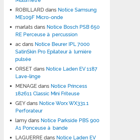
Multimètre
ROBILLARD
dans
Notice Samsung
ME109F Micro-onde
marlats
dans
Notice Bosch PSB 650
RE Perceuse à percussion
ac
dans
Notice Beurer IPL 7000
SatinSkin Pro Epilateur à lumière
pulsée
ORSET
dans
Notice Laden EV 1187
Lave-linge
MENAGE
dans
Notice Princess
182611 Classic Mini Friteuse
GEY
dans
Notice Worx WX331.1
Perforateur
lamy
dans
Notice Parkside PBS 900
A1 Ponceuse à bande
LAGUERRE
dans
Notice Laden EV