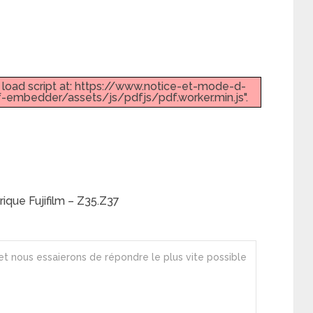
t load script at: https://www.notice-et-mode-d-
embedder/assets/js/pdfjs/pdf.worker.min.js".
ique Fujifilm – Z35.Z37