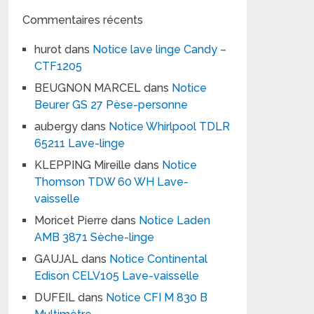
Commentaires récents
hurot
dans
Notice lave linge Candy –
CTF1205
BEUGNON MARCEL
dans
Notice
Beurer GS 27 Pèse-personne
aubergy
dans
Notice Whirlpool TDLR
65211 Lave-linge
KLEPPING Mireille
dans
Notice
Thomson TDW 60 WH Lave-
vaisselle
Moricet Pierre
dans
Notice Laden
AMB 3871 Sèche-linge
GAUJAL
dans
Notice Continental
Edison CELV105 Lave-vaisselle
DUFEIL
dans
Notice CFI M 830 B