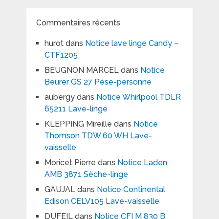
Commentaires récents
hurot
dans
Notice lave linge Candy –
CTF1205
BEUGNON MARCEL
dans
Notice
Beurer GS 27 Pèse-personne
aubergy
dans
Notice Whirlpool TDLR
65211 Lave-linge
KLEPPING Mireille
dans
Notice
Thomson TDW 60 WH Lave-
vaisselle
Moricet Pierre
dans
Notice Laden
AMB 3871 Sèche-linge
GAUJAL
dans
Notice Continental
Edison CELV105 Lave-vaisselle
DUFEIL
dans
Notice CFI M 830 B