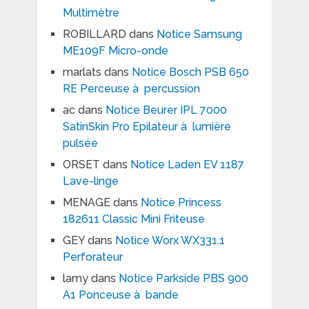
Multimètre
ROBILLARD
dans
Notice Samsung
ME109F Micro-onde
marlats
dans
Notice Bosch PSB 650
RE Perceuse à percussion
ac
dans
Notice Beurer IPL 7000
SatinSkin Pro Epilateur à lumière
pulsée
ORSET
dans
Notice Laden EV 1187
Lave-linge
MENAGE
dans
Notice Princess
182611 Classic Mini Friteuse
GEY
dans
Notice Worx WX331.1
Perforateur
lamy
dans
Notice Parkside PBS 900
A1 Ponceuse à bande