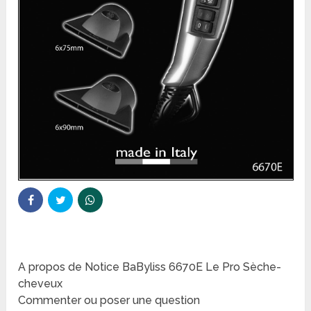
A propos de Notice BaByliss 6670E Le Pro Sèche-
cheveux
Commenter ou poser une question