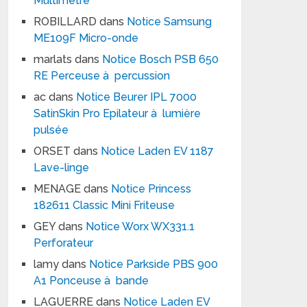
Multimètre
ROBILLARD
dans
Notice Samsung
ME109F Micro-onde
marlats
dans
Notice Bosch PSB 650
RE Perceuse à percussion
ac
dans
Notice Beurer IPL 7000
SatinSkin Pro Epilateur à lumière
pulsée
ORSET
dans
Notice Laden EV 1187
Lave-linge
MENAGE
dans
Notice Princess
182611 Classic Mini Friteuse
GEY
dans
Notice Worx WX331.1
Perforateur
lamy
dans
Notice Parkside PBS 900
A1 Ponceuse à bande
LAGUERRE
dans
Notice Laden EV