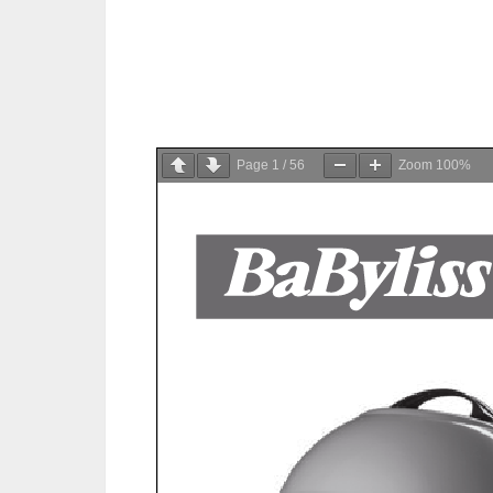
Page
1
/
56
Zoom
100%