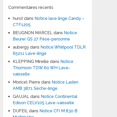
Commentaires récents
hurot
dans
Notice lave linge Candy –
CTF1205
BEUGNON MARCEL
dans
Notice
Beurer GS 27 Pèse-personne
aubergy
dans
Notice Whirlpool TDLR
65211 Lave-linge
KLEPPING Mireille
dans
Notice
Thomson TDW 60 WH Lave-
vaisselle
Moricet Pierre
dans
Notice Laden
AMB 3871 Sèche-linge
GAUJAL
dans
Notice Continental
Edison CELV105 Lave-vaisselle
DUFEIL
dans
Notice CFI M 830 B