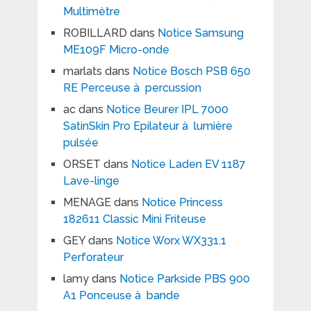
Multimètre
ROBILLARD
dans
Notice Samsung
ME109F Micro-onde
marlats
dans
Notice Bosch PSB 650
RE Perceuse à percussion
ac
dans
Notice Beurer IPL 7000
SatinSkin Pro Epilateur à lumière
pulsée
ORSET
dans
Notice Laden EV 1187
Lave-linge
MENAGE
dans
Notice Princess
182611 Classic Mini Friteuse
GEY
dans
Notice Worx WX331.1
Perforateur
lamy
dans
Notice Parkside PBS 900
A1 Ponceuse à bande