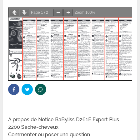
Page
1
/
2
Zoom
100%
A propos de Notice BaByliss D261E Expert Plus
2200 Sèche-cheveux
Commenter ou poser une question