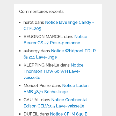
Commentaires récents
hurot
dans
Notice lave linge Candy –
CTF1205
BEUGNON MARCEL
dans
Notice
Beurer GS 27 Pèse-personne
aubergy
dans
Notice Whirlpool TDLR
65211 Lave-linge
KLEPPING Mireille
dans
Notice
Thomson TDW 60 WH Lave-
vaisselle
Moricet Pierre
dans
Notice Laden
AMB 3871 Sèche-linge
GAUJAL
dans
Notice Continental
Edison CELV105 Lave-vaisselle
DUFEIL
dans
Notice CFI M 830 B