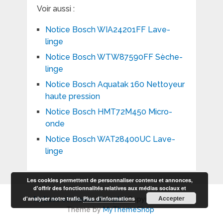
Voir aussi :
Notice Bosch WIA24201FF Lave-
linge
Notice Bosch WTW87590FF Sèche-
linge
Notice Bosch Aquatak 160 Nettoyeur
haute pression
Notice Bosch HMT72M450 Micro-
onde
Notice Bosch WAT28400UC Lave-
linge
Les cookies permettent de personnaliser contenu et annonces,
d'offrir des fonctionnalités relatives aux médias sociaux et
Accepter
d'analyser notre trafic.
Plus d’informations
Notices et modes d'emploi
Copyright © 2026.
Theme by
MyThemeShop