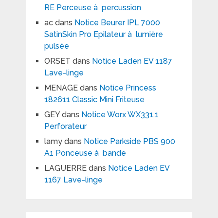
RE Perceuse à percussion
ac
dans
Notice Beurer IPL 7000
SatinSkin Pro Epilateur à lumière
pulsée
ORSET
dans
Notice Laden EV 1187
Lave-linge
MENAGE
dans
Notice Princess
182611 Classic Mini Friteuse
GEY
dans
Notice Worx WX331.1
Perforateur
lamy
dans
Notice Parkside PBS 900
A1 Ponceuse à bande
LAGUERRE
dans
Notice Laden EV
1167 Lave-linge