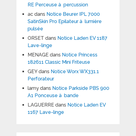
RE Perceuse à percussion
ac
dans
Notice Beurer IPL 7000
SatinSkin Pro Epilateur à lumière
pulsée
ORSET
dans
Notice Laden EV 1187
Lave-linge
MENAGE
dans
Notice Princess
182611 Classic Mini Friteuse
GEY
dans
Notice Worx WX331.1
Perforateur
lamy
dans
Notice Parkside PBS 900
A1 Ponceuse à bande
LAGUERRE
dans
Notice Laden EV
1167 Lave-linge