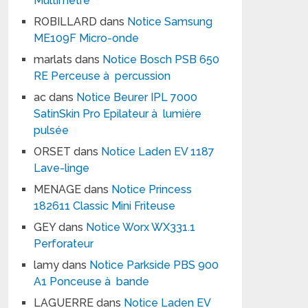
Multimètre
ROBILLARD
dans
Notice Samsung
ME109F Micro-onde
marlats
dans
Notice Bosch PSB 650
RE Perceuse à percussion
ac
dans
Notice Beurer IPL 7000
SatinSkin Pro Epilateur à lumière
pulsée
ORSET
dans
Notice Laden EV 1187
Lave-linge
MENAGE
dans
Notice Princess
182611 Classic Mini Friteuse
GEY
dans
Notice Worx WX331.1
Perforateur
lamy
dans
Notice Parkside PBS 900
A1 Ponceuse à bande
LAGUERRE
dans
Notice Laden EV