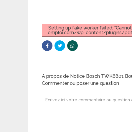
Setting up fake worker failed: "Canno
emploi.com/wp-content/plugins/pdf-
A propos de Notice Bosch TWK6801 Boui
Commenter ou poser une question