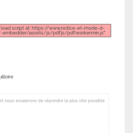
t load script at: https://www.notice-et-mode-d-
embedder/assets/js/pdfjs/pdf.worker.min.js".
lloire