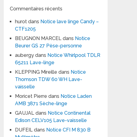
Commentaires récents
hurot
dans
Notice lave linge Candy –
CTF1205
BEUGNON MARCEL
dans
Notice
Beurer GS 27 Pèse-personne
aubergy
dans
Notice Whirlpool TDLR
65211 Lave-linge
KLEPPING Mireille
dans
Notice
Thomson TDW 60 WH Lave-
vaisselle
Moricet Pierre
dans
Notice Laden
AMB 3871 Sèche-linge
GAUJAL
dans
Notice Continental
Edison CELV105 Lave-vaisselle
DUFEIL
dans
Notice CFI M 830 B