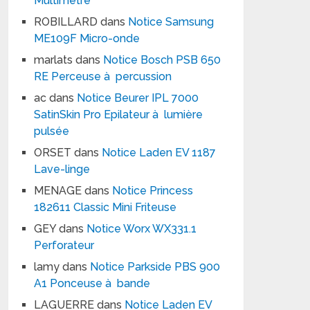
Multimètre
ROBILLARD
dans
Notice Samsung
ME109F Micro-onde
marlats
dans
Notice Bosch PSB 650
RE Perceuse à percussion
ac
dans
Notice Beurer IPL 7000
SatinSkin Pro Epilateur à lumière
pulsée
ORSET
dans
Notice Laden EV 1187
Lave-linge
MENAGE
dans
Notice Princess
182611 Classic Mini Friteuse
GEY
dans
Notice Worx WX331.1
Perforateur
lamy
dans
Notice Parkside PBS 900
A1 Ponceuse à bande
LAGUERRE
dans
Notice Laden EV