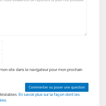
mon site dans le navigateur pour mon prochain
désirables.
En savoir plus sur la façon dont les
tées
.