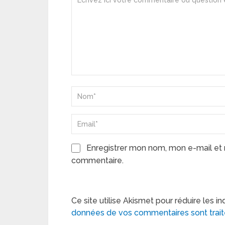
Enregistrer mon nom, mon e-mail et 
commentaire.
Ce site utilise Akismet pour réduire les in
données de vos commentaires sont trai