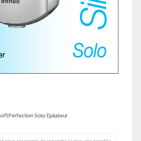
SoftPerfection Solo Epilateur