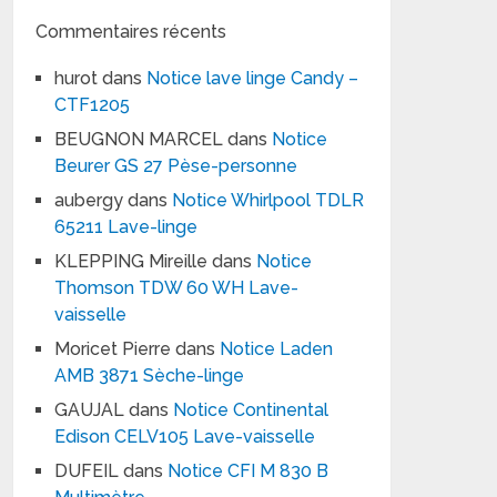
Commentaires récents
hurot
dans
Notice lave linge Candy –
CTF1205
BEUGNON MARCEL
dans
Notice
Beurer GS 27 Pèse-personne
aubergy
dans
Notice Whirlpool TDLR
65211 Lave-linge
KLEPPING Mireille
dans
Notice
Thomson TDW 60 WH Lave-
vaisselle
Moricet Pierre
dans
Notice Laden
AMB 3871 Sèche-linge
GAUJAL
dans
Notice Continental
Edison CELV105 Lave-vaisselle
DUFEIL
dans
Notice CFI M 830 B