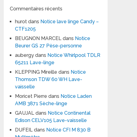
Commentaires récents
hurot
dans
Notice lave linge Candy –
CTF1205
BEUGNON MARCEL
dans
Notice
Beurer GS 27 Pèse-personne
aubergy
dans
Notice Whirlpool TDLR
65211 Lave-linge
KLEPPING Mireille
dans
Notice
Thomson TDW 60 WH Lave-
vaisselle
Moricet Pierre
dans
Notice Laden
AMB 3871 Sèche-linge
GAUJAL
dans
Notice Continental
Edison CELV105 Lave-vaisselle
DUFEIL
dans
Notice CFI M 830 B