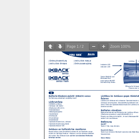
Page
1
/
2
Zoom
100%