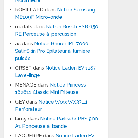
Multimètre
ROBILLARD
dans
Notice Samsung
ME109F Micro-onde
marlats
dans
Notice Bosch PSB 650
RE Perceuse à percussion
ac
dans
Notice Beurer IPL 7000
SatinSkin Pro Epilateur à lumière
pulsée
ORSET
dans
Notice Laden EV 1187
Lave-linge
MENAGE
dans
Notice Princess
182611 Classic Mini Friteuse
GEY
dans
Notice Worx WX331.1
Perforateur
lamy
dans
Notice Parkside PBS 900
A1 Ponceuse à bande
LAGUERRE
dans
Notice Laden EV