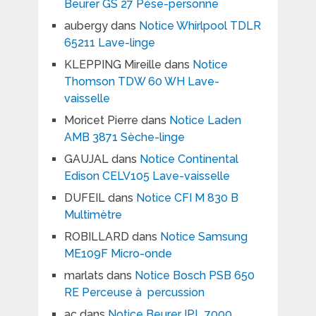
Beurer GS 27 Pèse-personne
aubergy
dans
Notice Whirlpool TDLR
65211 Lave-linge
KLEPPING Mireille
dans
Notice
Thomson TDW 60 WH Lave-
vaisselle
Moricet Pierre
dans
Notice Laden
AMB 3871 Sèche-linge
GAUJAL
dans
Notice Continental
Edison CELV105 Lave-vaisselle
DUFEIL
dans
Notice CFI M 830 B
Multimètre
ROBILLARD
dans
Notice Samsung
ME109F Micro-onde
marlats
dans
Notice Bosch PSB 650
RE Perceuse à percussion
ac
dans
Notice Beurer IPL 7000