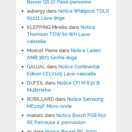
Beurer GS 27 Pèse-personne
aubergy
dans
Notice Whirlpool TDLR
65211 Lave-linge
KLEPPING Mireille
dans
Notice
Thomson TDW 60 WH Lave-
vaisselle
Moricet Pierre
dans
Notice Laden
AMB 3871 Sèche-linge
GAUJAL
dans
Notice Continental
Edison CELV105 Lave-vaisselle
DUFEIL
dans
Notice CFI M 830 B
Multimètre
ROBILLARD
dans
Notice Samsung
ME109F Micro-onde
marlats
dans
Notice Bosch PSB 650
RE Perceuse à percussion
ac
dans
Notice Beurer IPL 7000