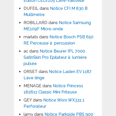
Edison CELV105 Lave-vaisselle
DUFEIL
dans
Notice CFI M 830 B
Multimètre
ROBILLARD
dans
Notice Samsung
ME109F Micro-onde
marlats
dans
Notice Bosch PSB 650
RE Perceuse à percussion
ac
dans
Notice Beurer IPL 7000
SatinSkin Pro Epilateur à lumière
pulsée
ORSET
dans
Notice Laden EV 1187
Lave-linge
MENAGE
dans
Notice Princess
182611 Classic Mini Friteuse
GEY
dans
Notice Worx WX331.1
Perforateur
lamy
dans
Notice Parkside PBS 900