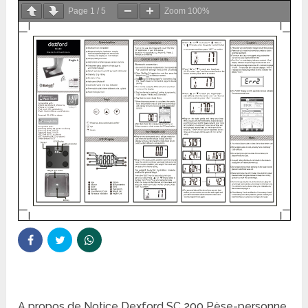
Page
1
/
5
Zoom
100%
A propos de Notice Dexford SC 200 Pèse-personne