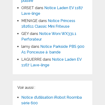
pulsée
ORSET
dans
Notice Laden EV 1187
Lave-linge
MENAGE
dans
Notice Princess
182611 Classic Mini Friteuse
GEY
dans
Notice Worx WX331.1
Perforateur
lamy
dans
Notice Parkside PBS 900
A1 Ponceuse à bande
LAGUERRE
dans
Notice Laden EV
1167 Lave-linge
Voir aussi :
Notice d’utilisation iRobot Roomba
série 600