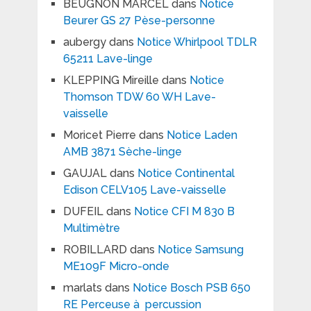
BEUGNON MARCEL
dans
Notice
Beurer GS 27 Pèse-personne
aubergy
dans
Notice Whirlpool TDLR
65211 Lave-linge
KLEPPING Mireille
dans
Notice
Thomson TDW 60 WH Lave-
vaisselle
Moricet Pierre
dans
Notice Laden
AMB 3871 Sèche-linge
GAUJAL
dans
Notice Continental
Edison CELV105 Lave-vaisselle
DUFEIL
dans
Notice CFI M 830 B
Multimètre
ROBILLARD
dans
Notice Samsung
ME109F Micro-onde
marlats
dans
Notice Bosch PSB 650
RE Perceuse à percussion