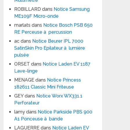
Multimètre
ROBILLARD
dans
Notice Samsung
ME109F Micro-onde
marlats
dans
Notice Bosch PSB 650
RE Perceuse à percussion
ac
dans
Notice Beurer IPL 7000
SatinSkin Pro Epilateur à lumière
pulsée
ORSET
dans
Notice Laden EV 1187
Lave-linge
MENAGE
dans
Notice Princess
182611 Classic Mini Friteuse
GEY
dans
Notice Worx WX331.1
Perforateur
lamy
dans
Notice Parkside PBS 900
A1 Ponceuse à bande
LAGUERRE
dans
Notice Laden EV