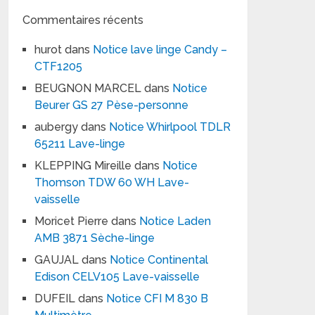
Commentaires récents
hurot
dans
Notice lave linge Candy –
CTF1205
BEUGNON MARCEL
dans
Notice
Beurer GS 27 Pèse-personne
aubergy
dans
Notice Whirlpool TDLR
65211 Lave-linge
KLEPPING Mireille
dans
Notice
Thomson TDW 60 WH Lave-
vaisselle
Moricet Pierre
dans
Notice Laden
AMB 3871 Sèche-linge
GAUJAL
dans
Notice Continental
Edison CELV105 Lave-vaisselle
DUFEIL
dans
Notice CFI M 830 B