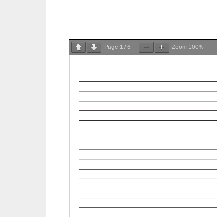
Page
1
/
6
Zoom
100%