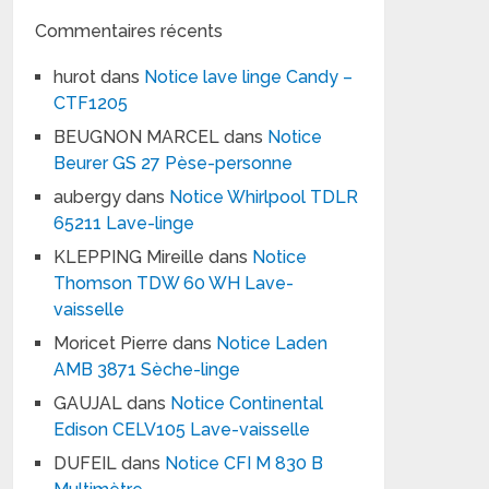
Commentaires récents
hurot
dans
Notice lave linge Candy –
CTF1205
BEUGNON MARCEL
dans
Notice
Beurer GS 27 Pèse-personne
aubergy
dans
Notice Whirlpool TDLR
65211 Lave-linge
KLEPPING Mireille
dans
Notice
Thomson TDW 60 WH Lave-
vaisselle
Moricet Pierre
dans
Notice Laden
AMB 3871 Sèche-linge
GAUJAL
dans
Notice Continental
Edison CELV105 Lave-vaisselle
DUFEIL
dans
Notice CFI M 830 B