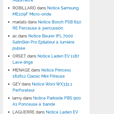
Multimètre
ROBILLARD
dans
Notice Samsung
ME109F Micro-onde
marlats
dans
Notice Bosch PSB 650
RE Perceuse à percussion
ac
dans
Notice Beurer IPL 7000
SatinSkin Pro Epilateur à lumière
pulsée
ORSET
dans
Notice Laden EV 1187
Lave-linge
MENAGE
dans
Notice Princess
182611 Classic Mini Friteuse
GEY
dans
Notice Worx WX331.1
Perforateur
lamy
dans
Notice Parkside PBS 900
A1 Ponceuse à bande
LAGUERRE
dans
Notice Laden EV