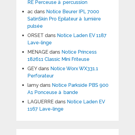
RE Perceuse à percussion
ac
dans
Notice Beurer IPL 7000
SatinSkin Pro Epilateur à lumière
pulsée
ORSET
dans
Notice Laden EV 1187
Lave-linge
MENAGE
dans
Notice Princess
182611 Classic Mini Friteuse
GEY
dans
Notice Worx WX331.1
Perforateur
lamy
dans
Notice Parkside PBS 900
A1 Ponceuse à bande
LAGUERRE
dans
Notice Laden EV
1167 Lave-linge