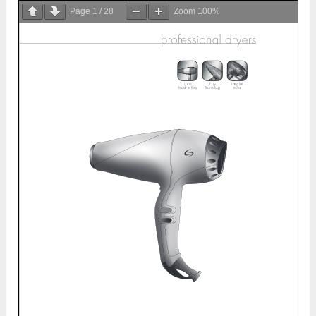
Page
1
/
28
Zoom
100%