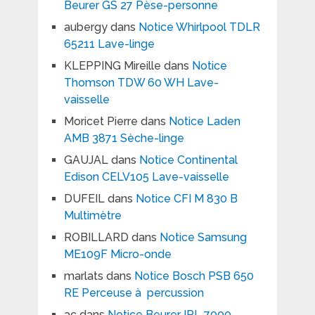
Beurer GS 27 Pèse-personne
aubergy
dans
Notice Whirlpool TDLR
65211 Lave-linge
KLEPPING Mireille
dans
Notice
Thomson TDW 60 WH Lave-
vaisselle
Moricet Pierre
dans
Notice Laden
AMB 3871 Sèche-linge
GAUJAL
dans
Notice Continental
Edison CELV105 Lave-vaisselle
DUFEIL
dans
Notice CFI M 830 B
Multimètre
ROBILLARD
dans
Notice Samsung
ME109F Micro-onde
marlats
dans
Notice Bosch PSB 650
RE Perceuse à percussion
ac
dans
Notice Beurer IPL 7000