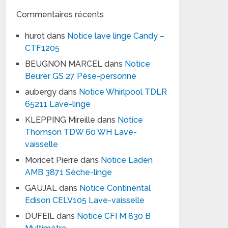
Commentaires récents
hurot
dans
Notice lave linge Candy –
CTF1205
BEUGNON MARCEL
dans
Notice
Beurer GS 27 Pèse-personne
aubergy
dans
Notice Whirlpool TDLR
65211 Lave-linge
KLEPPING Mireille
dans
Notice
Thomson TDW 60 WH Lave-
vaisselle
Moricet Pierre
dans
Notice Laden
AMB 3871 Sèche-linge
GAUJAL
dans
Notice Continental
Edison CELV105 Lave-vaisselle
DUFEIL
dans
Notice CFI M 830 B