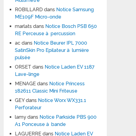
Multimètre
ROBILLARD
dans
Notice Samsung
ME109F Micro-onde
marlats
dans
Notice Bosch PSB 650
RE Perceuse à percussion
ac
dans
Notice Beurer IPL 7000
SatinSkin Pro Epilateur à lumière
pulsée
ORSET
dans
Notice Laden EV 1187
Lave-linge
MENAGE
dans
Notice Princess
182611 Classic Mini Friteuse
GEY
dans
Notice Worx WX331.1
Perforateur
lamy
dans
Notice Parkside PBS 900
A1 Ponceuse à bande
LAGUERRE
dans
Notice Laden EV