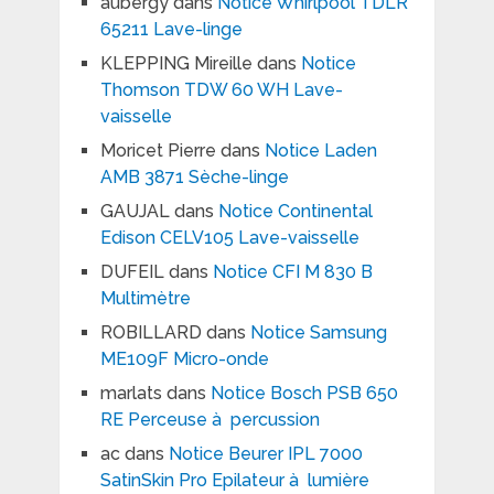
aubergy
dans
Notice Whirlpool TDLR
65211 Lave-linge
KLEPPING Mireille
dans
Notice
Thomson TDW 60 WH Lave-
vaisselle
Moricet Pierre
dans
Notice Laden
AMB 3871 Sèche-linge
GAUJAL
dans
Notice Continental
Edison CELV105 Lave-vaisselle
DUFEIL
dans
Notice CFI M 830 B
Multimètre
ROBILLARD
dans
Notice Samsung
ME109F Micro-onde
marlats
dans
Notice Bosch PSB 650
RE Perceuse à percussion
ac
dans
Notice Beurer IPL 7000
SatinSkin Pro Epilateur à lumière