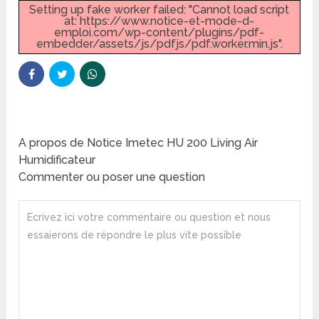
Setting up fake worker failed: "Cannot load script
at: https://www.notice-et-mode-d-
emploi.com/wp-content/plugins/pdf-
embedder/assets/js/pdfjs/pdf.worker.min.js".
A propos de Notice Imetec HU 200 Living Air
Humidificateur
Commenter ou poser une question