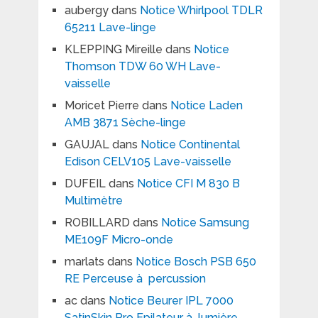
aubergy
dans
Notice Whirlpool TDLR
65211 Lave-linge
KLEPPING Mireille
dans
Notice
Thomson TDW 60 WH Lave-
vaisselle
Moricet Pierre
dans
Notice Laden
AMB 3871 Sèche-linge
GAUJAL
dans
Notice Continental
Edison CELV105 Lave-vaisselle
DUFEIL
dans
Notice CFI M 830 B
Multimètre
ROBILLARD
dans
Notice Samsung
ME109F Micro-onde
marlats
dans
Notice Bosch PSB 650
RE Perceuse à percussion
ac
dans
Notice Beurer IPL 7000
SatinSkin Pro Epilateur à lumière