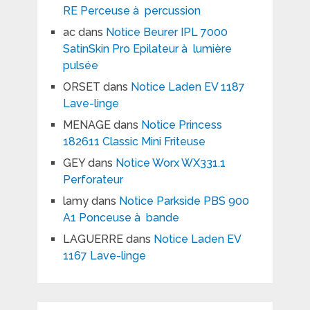
RE Perceuse à percussion
ac
dans
Notice Beurer IPL 7000
SatinSkin Pro Epilateur à lumière
pulsée
ORSET
dans
Notice Laden EV 1187
Lave-linge
MENAGE
dans
Notice Princess
182611 Classic Mini Friteuse
GEY
dans
Notice Worx WX331.1
Perforateur
lamy
dans
Notice Parkside PBS 900
A1 Ponceuse à bande
LAGUERRE
dans
Notice Laden EV
1167 Lave-linge