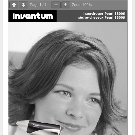
Page
1
/
4
Zoom
100%