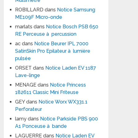
Multimètre
ROBILLARD
dans
Notice Samsung
ME109F Micro-onde
marlats
dans
Notice Bosch PSB 650
RE Perceuse à percussion
ac
dans
Notice Beurer IPL 7000
SatinSkin Pro Epilateur à lumière
pulsée
ORSET
dans
Notice Laden EV 1187
Lave-linge
MENAGE
dans
Notice Princess
182611 Classic Mini Friteuse
GEY
dans
Notice Worx WX331.1
Perforateur
lamy
dans
Notice Parkside PBS 900
A1 Ponceuse à bande
LAGUERRE
dans
Notice Laden EV