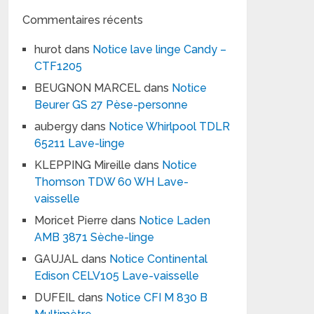
Commentaires récents
hurot
dans
Notice lave linge Candy –
CTF1205
BEUGNON MARCEL
dans
Notice
Beurer GS 27 Pèse-personne
aubergy
dans
Notice Whirlpool TDLR
65211 Lave-linge
KLEPPING Mireille
dans
Notice
Thomson TDW 60 WH Lave-
vaisselle
Moricet Pierre
dans
Notice Laden
AMB 3871 Sèche-linge
GAUJAL
dans
Notice Continental
Edison CELV105 Lave-vaisselle
DUFEIL
dans
Notice CFI M 830 B