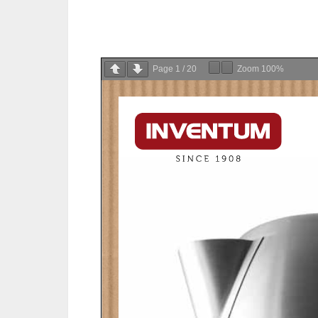
Page
1
/
20
Zoom
100%