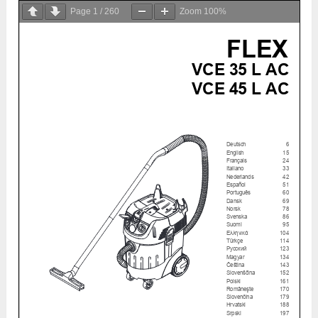
Page
1
/
260
Zoom
100%