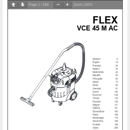
Page
1
/
268
Zoom
100%