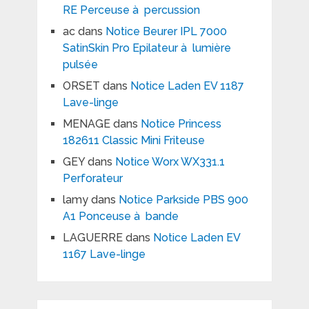
RE Perceuse à percussion
ac
dans
Notice Beurer IPL 7000
SatinSkin Pro Epilateur à lumière
pulsée
ORSET
dans
Notice Laden EV 1187
Lave-linge
MENAGE
dans
Notice Princess
182611 Classic Mini Friteuse
GEY
dans
Notice Worx WX331.1
Perforateur
lamy
dans
Notice Parkside PBS 900
A1 Ponceuse à bande
LAGUERRE
dans
Notice Laden EV
1167 Lave-linge