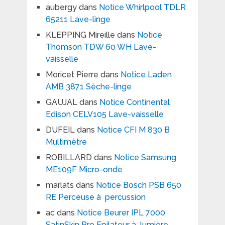
aubergy
dans
Notice Whirlpool TDLR
65211 Lave-linge
KLEPPING Mireille
dans
Notice
Thomson TDW 60 WH Lave-
vaisselle
Moricet Pierre
dans
Notice Laden
AMB 3871 Sèche-linge
GAUJAL
dans
Notice Continental
Edison CELV105 Lave-vaisselle
DUFEIL
dans
Notice CFI M 830 B
Multimètre
ROBILLARD
dans
Notice Samsung
ME109F Micro-onde
marlats
dans
Notice Bosch PSB 650
RE Perceuse à percussion
ac
dans
Notice Beurer IPL 7000
SatinSkin Pro Epilateur à lumière