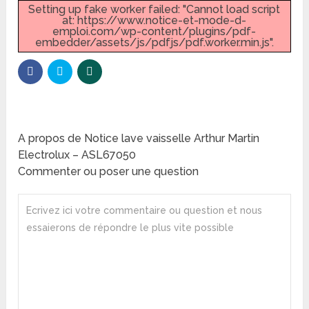
Setting up fake worker failed: "Cannot load script
at: https://www.notice-et-mode-d-
emploi.com/wp-content/plugins/pdf-
embedder/assets/js/pdfjs/pdf.worker.min.js".
A propos de Notice lave vaisselle Arthur Martin
Electrolux – ASL67050
Commenter ou poser une question