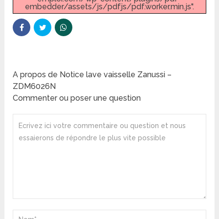
embedder/assets/js/pdfjs/pdf.worker.min.js".
A propos de Notice lave vaisselle Zanussi –
ZDM6026N
Commenter ou poser une question