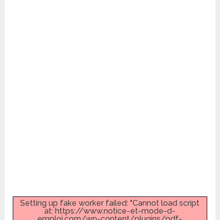
Setting up fake worker failed: "Cannot load script
at: https://www.notice-et-mode-d-
emploi.com/wp-content/plugins/pdf-