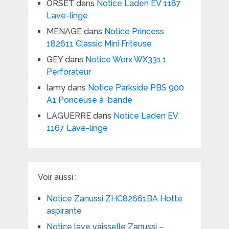
ORSET
dans
Notice Laden EV 1187
Lave-linge
MENAGE
dans
Notice Princess
182611 Classic Mini Friteuse
GEY
dans
Notice Worx WX331.1
Perforateur
lamy
dans
Notice Parkside PBS 900
A1 Ponceuse à bande
LAGUERRE
dans
Notice Laden EV
1167 Lave-linge
Voir aussi :
Notice Zanussi ZHC82661BA Hotte
aspirante
Notice lave vaisselle Zanussi –