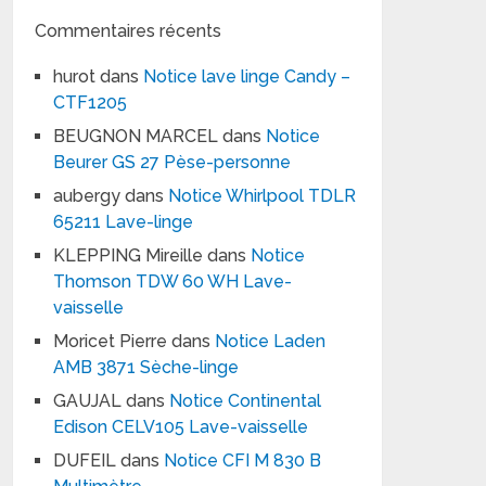
Commentaires récents
hurot
dans
Notice lave linge Candy –
CTF1205
BEUGNON MARCEL
dans
Notice
Beurer GS 27 Pèse-personne
aubergy
dans
Notice Whirlpool TDLR
65211 Lave-linge
KLEPPING Mireille
dans
Notice
Thomson TDW 60 WH Lave-
vaisselle
Moricet Pierre
dans
Notice Laden
AMB 3871 Sèche-linge
GAUJAL
dans
Notice Continental
Edison CELV105 Lave-vaisselle
DUFEIL
dans
Notice CFI M 830 B