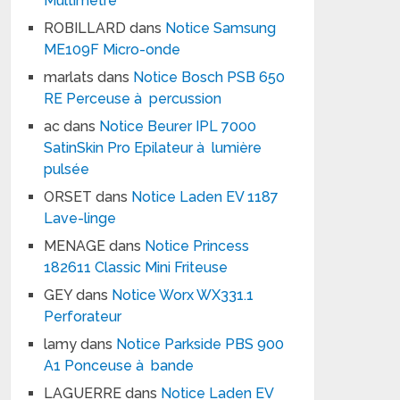
Multimètre
ROBILLARD
dans
Notice Samsung
ME109F Micro-onde
marlats
dans
Notice Bosch PSB 650
RE Perceuse à percussion
ac
dans
Notice Beurer IPL 7000
SatinSkin Pro Epilateur à lumière
pulsée
ORSET
dans
Notice Laden EV 1187
Lave-linge
MENAGE
dans
Notice Princess
182611 Classic Mini Friteuse
GEY
dans
Notice Worx WX331.1
Perforateur
lamy
dans
Notice Parkside PBS 900
A1 Ponceuse à bande
LAGUERRE
dans
Notice Laden EV