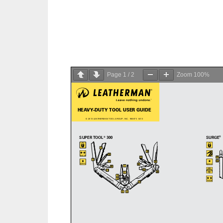
Page
1
/
2
Zoom
100%