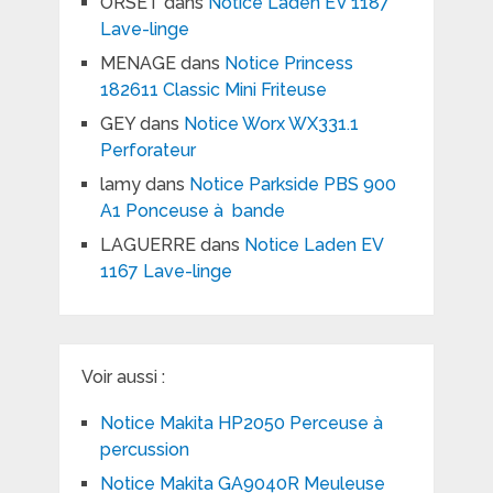
ORSET
dans
Notice Laden EV 1187
Lave-linge
MENAGE
dans
Notice Princess
182611 Classic Mini Friteuse
GEY
dans
Notice Worx WX331.1
Perforateur
lamy
dans
Notice Parkside PBS 900
A1 Ponceuse à bande
LAGUERRE
dans
Notice Laden EV
1167 Lave-linge
Voir aussi :
Notice Makita HP2050 Perceuse à
percussion
Notice Makita GA9040R Meuleuse