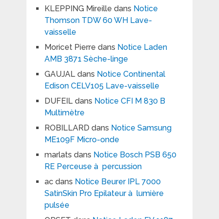
KLEPPING Mireille
dans
Notice
Thomson TDW 60 WH Lave-
vaisselle
Moricet Pierre
dans
Notice Laden
AMB 3871 Sèche-linge
GAUJAL
dans
Notice Continental
Edison CELV105 Lave-vaisselle
DUFEIL
dans
Notice CFI M 830 B
Multimètre
ROBILLARD
dans
Notice Samsung
ME109F Micro-onde
marlats
dans
Notice Bosch PSB 650
RE Perceuse à percussion
ac
dans
Notice Beurer IPL 7000
SatinSkin Pro Epilateur à lumière
pulsée