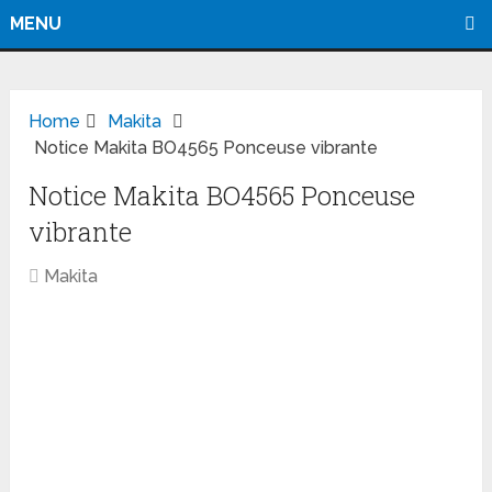
MENU
Home
Makita
Notice Makita BO4565 Ponceuse vibrante
Notice Makita BO4565 Ponceuse
vibrante
Makita