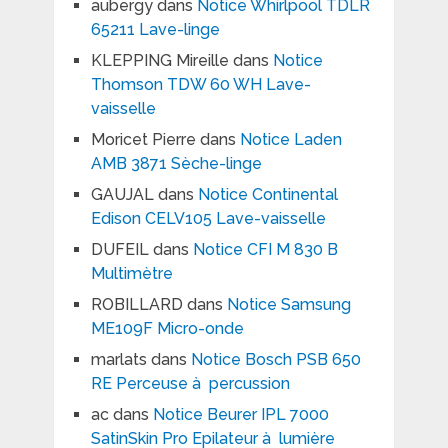
aubergy
dans
Notice Whirlpool TDLR
65211 Lave-linge
KLEPPING Mireille
dans
Notice
Thomson TDW 60 WH Lave-
vaisselle
Moricet Pierre
dans
Notice Laden
AMB 3871 Sèche-linge
GAUJAL
dans
Notice Continental
Edison CELV105 Lave-vaisselle
DUFEIL
dans
Notice CFI M 830 B
Multimètre
ROBILLARD
dans
Notice Samsung
ME109F Micro-onde
marlats
dans
Notice Bosch PSB 650
RE Perceuse à percussion
ac
dans
Notice Beurer IPL 7000
SatinSkin Pro Epilateur à lumière