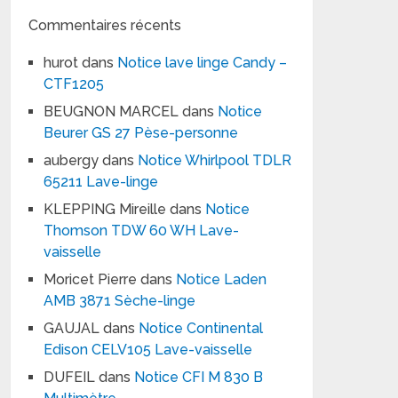
Commentaires récents
hurot
dans
Notice lave linge Candy –
CTF1205
BEUGNON MARCEL
dans
Notice
Beurer GS 27 Pèse-personne
aubergy
dans
Notice Whirlpool TDLR
65211 Lave-linge
KLEPPING Mireille
dans
Notice
Thomson TDW 60 WH Lave-
vaisselle
Moricet Pierre
dans
Notice Laden
AMB 3871 Sèche-linge
GAUJAL
dans
Notice Continental
Edison CELV105 Lave-vaisselle
DUFEIL
dans
Notice CFI M 830 B