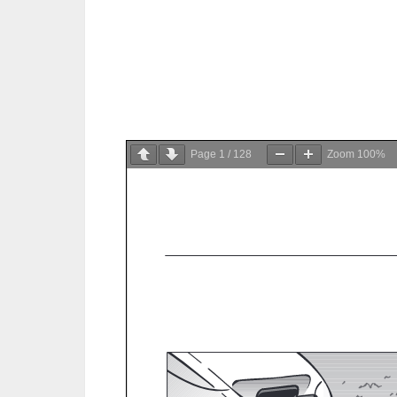
Page
1
/
128
Zoom
100%