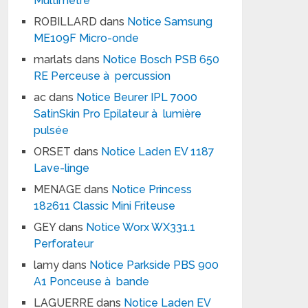
Multimètre
ROBILLARD
dans
Notice Samsung
ME109F Micro-onde
marlats
dans
Notice Bosch PSB 650
RE Perceuse à percussion
ac
dans
Notice Beurer IPL 7000
SatinSkin Pro Epilateur à lumière
pulsée
ORSET
dans
Notice Laden EV 1187
Lave-linge
MENAGE
dans
Notice Princess
182611 Classic Mini Friteuse
GEY
dans
Notice Worx WX331.1
Perforateur
lamy
dans
Notice Parkside PBS 900
A1 Ponceuse à bande
LAGUERRE
dans
Notice Laden EV