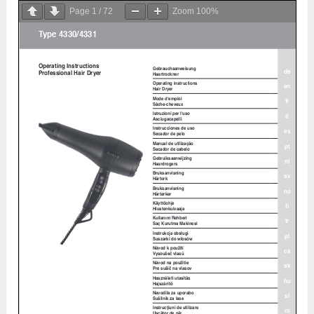
Page
1
/
72
Zoom
100%