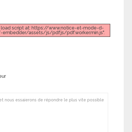
t load script at: https://www.notice-et-mode-d-
embedder/assets/js/pdfjs/pdf.worker.min.js".
eur