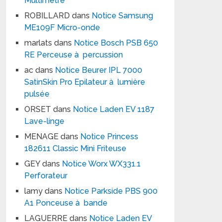
Multimètre
ROBILLARD
dans
Notice Samsung
ME109F Micro-onde
marlats
dans
Notice Bosch PSB 650
RE Perceuse à percussion
ac
dans
Notice Beurer IPL 7000
SatinSkin Pro Epilateur à lumière
pulsée
ORSET
dans
Notice Laden EV 1187
Lave-linge
MENAGE
dans
Notice Princess
182611 Classic Mini Friteuse
GEY
dans
Notice Worx WX331.1
Perforateur
lamy
dans
Notice Parkside PBS 900
A1 Ponceuse à bande
LAGUERRE
dans
Notice Laden EV