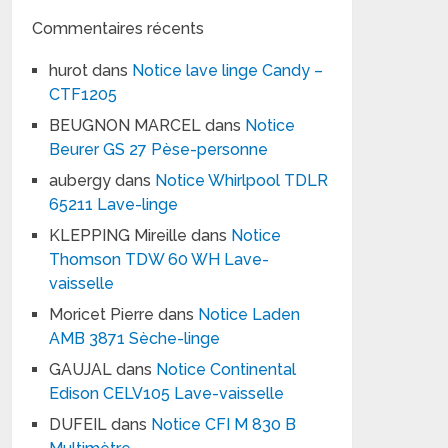
Commentaires récents
hurot
dans
Notice lave linge Candy –
CTF1205
BEUGNON MARCEL
dans
Notice
Beurer GS 27 Pèse-personne
aubergy
dans
Notice Whirlpool TDLR
65211 Lave-linge
KLEPPING Mireille
dans
Notice
Thomson TDW 60 WH Lave-
vaisselle
Moricet Pierre
dans
Notice Laden
AMB 3871 Sèche-linge
GAUJAL
dans
Notice Continental
Edison CELV105 Lave-vaisselle
DUFEIL
dans
Notice CFI M 830 B