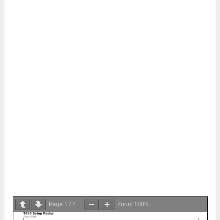
Page
1
/
2
Zoom
100%