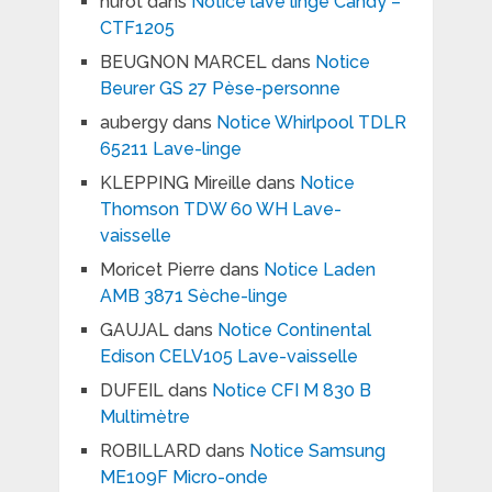
hurot
dans
Notice lave linge Candy –
CTF1205
BEUGNON MARCEL
dans
Notice
Beurer GS 27 Pèse-personne
aubergy
dans
Notice Whirlpool TDLR
65211 Lave-linge
KLEPPING Mireille
dans
Notice
Thomson TDW 60 WH Lave-
vaisselle
Moricet Pierre
dans
Notice Laden
AMB 3871 Sèche-linge
GAUJAL
dans
Notice Continental
Edison CELV105 Lave-vaisselle
DUFEIL
dans
Notice CFI M 830 B
Multimètre
ROBILLARD
dans
Notice Samsung
ME109F Micro-onde