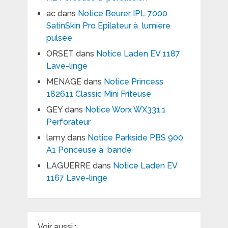
ac
dans
Notice Beurer IPL 7000
SatinSkin Pro Epilateur à lumière
pulsée
ORSET
dans
Notice Laden EV 1187
Lave-linge
MENAGE
dans
Notice Princess
182611 Classic Mini Friteuse
GEY
dans
Notice Worx WX331.1
Perforateur
lamy
dans
Notice Parkside PBS 900
A1 Ponceuse à bande
LAGUERRE
dans
Notice Laden EV
1167 Lave-linge
Voir aussi :