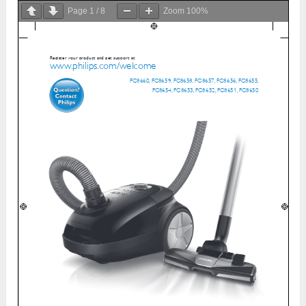
Page
1
/
8
Zoom
100%