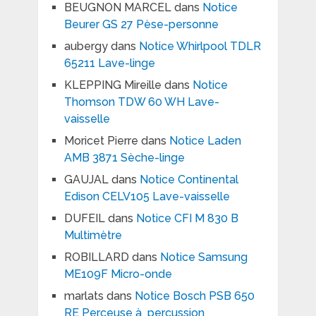
BEUGNON MARCEL
dans
Notice
Beurer GS 27 Pèse-personne
aubergy
dans
Notice Whirlpool TDLR
65211 Lave-linge
KLEPPING Mireille
dans
Notice
Thomson TDW 60 WH Lave-
vaisselle
Moricet Pierre
dans
Notice Laden
AMB 3871 Sèche-linge
GAUJAL
dans
Notice Continental
Edison CELV105 Lave-vaisselle
DUFEIL
dans
Notice CFI M 830 B
Multimètre
ROBILLARD
dans
Notice Samsung
ME109F Micro-onde
marlats
dans
Notice Bosch PSB 650
RE Perceuse à percussion