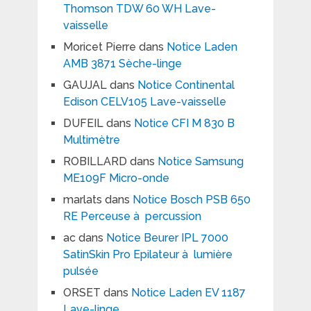
Thomson TDW 60 WH Lave-
vaisselle
Moricet Pierre
dans
Notice Laden
AMB 3871 Sèche-linge
GAUJAL
dans
Notice Continental
Edison CELV105 Lave-vaisselle
DUFEIL
dans
Notice CFI M 830 B
Multimètre
ROBILLARD
dans
Notice Samsung
ME109F Micro-onde
marlats
dans
Notice Bosch PSB 650
RE Perceuse à percussion
ac
dans
Notice Beurer IPL 7000
SatinSkin Pro Epilateur à lumière
pulsée
ORSET
dans
Notice Laden EV 1187
Lave-linge