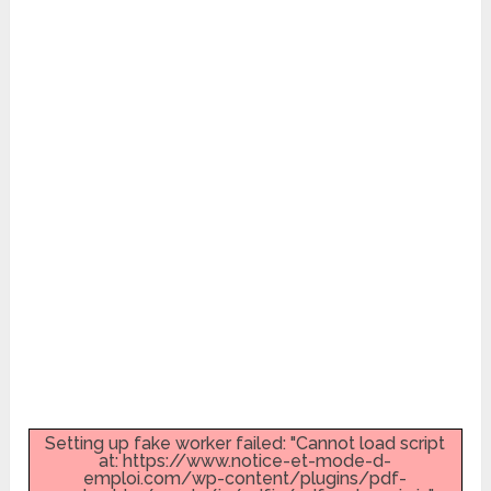
Setting up fake worker failed: "Cannot load script
at: https://www.notice-et-mode-d-
emploi.com/wp-content/plugins/pdf-